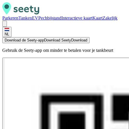
Parkeren
Tanken
EV
Pechbijstand
Interactieve kaart
Kaart
Zakelijk
NL
Download de Seety-app
Download Seety
Download
Gebruik de Seety-app om minder te betalen voor je tankbeurt