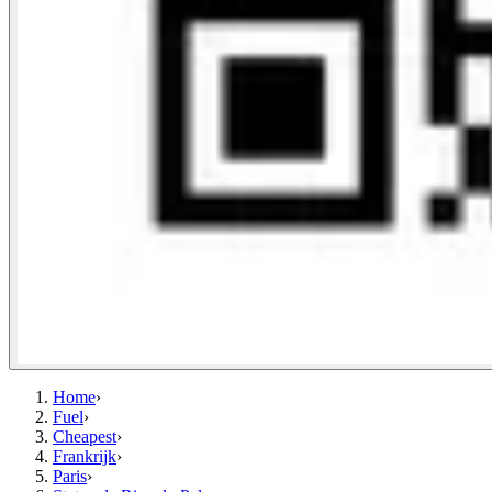
Home
›
Fuel
›
Cheapest
›
Frankrijk
›
Paris
›