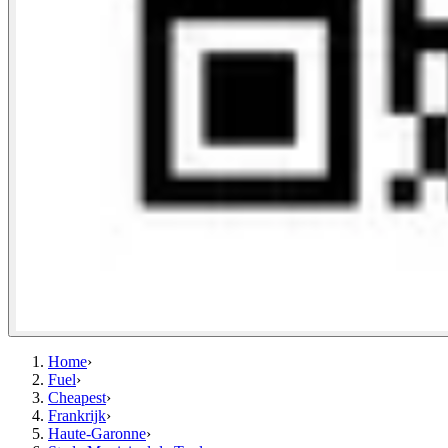
Home
›
Fuel
›
Cheapest
›
Frankrijk
›
Haute-Garonne
›