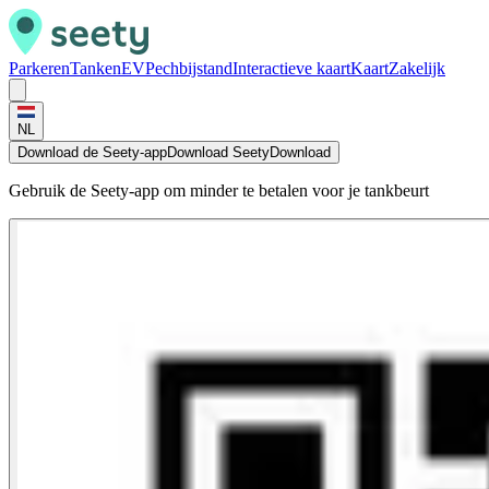
Parkeren
Tanken
EV
Pechbijstand
Interactieve kaart
Kaart
Zakelijk
NL
Download de Seety-app
Download Seety
Download
Gebruik de Seety-app om minder te betalen voor je tankbeurt