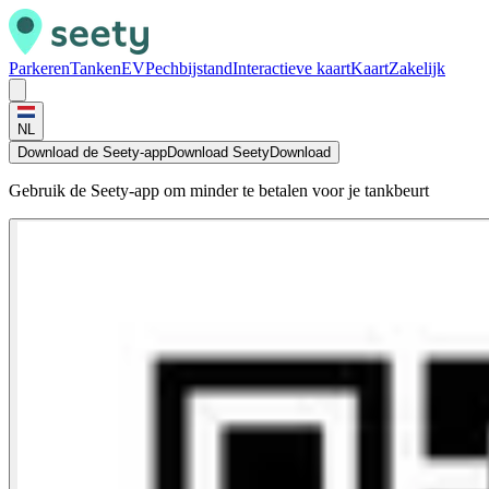
Parkeren
Tanken
EV
Pechbijstand
Interactieve kaart
Kaart
Zakelijk
NL
Download de Seety-app
Download Seety
Download
Gebruik de Seety-app om minder te betalen voor je tankbeurt