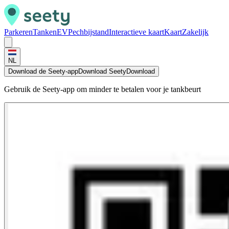
Parkeren
Tanken
EV
Pechbijstand
Interactieve kaart
Kaart
Zakelijk
NL
Download de Seety-app
Download Seety
Download
Gebruik de Seety-app om minder te betalen voor je tankbeurt