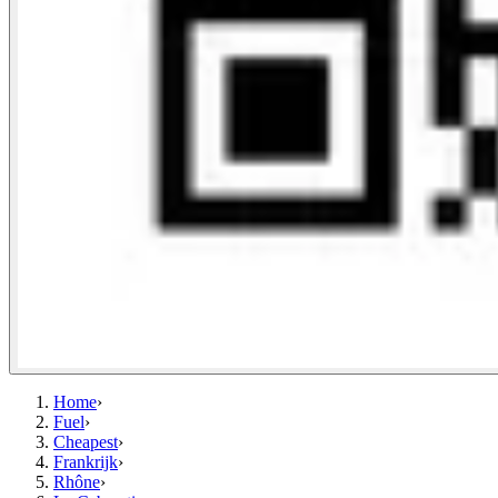
Home
›
Fuel
›
Cheapest
›
Frankrijk
›
Rhône
›