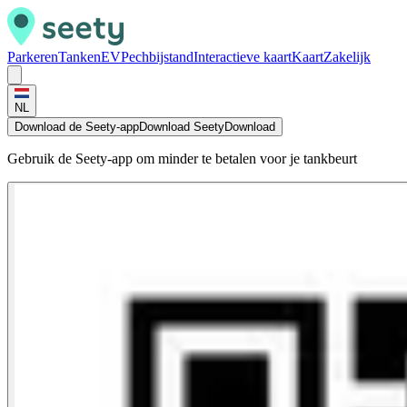
Parkeren
Tanken
EV
Pechbijstand
Interactieve kaart
Kaart
Zakelijk
NL
Download de Seety-app
Download Seety
Download
Gebruik de Seety-app om minder te betalen voor je tankbeurt