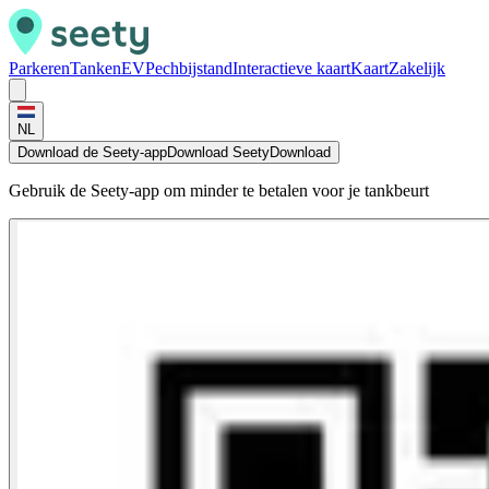
Parkeren
Tanken
EV
Pechbijstand
Interactieve kaart
Kaart
Zakelijk
NL
Download de Seety-app
Download Seety
Download
Gebruik de Seety-app om minder te betalen voor je tankbeurt