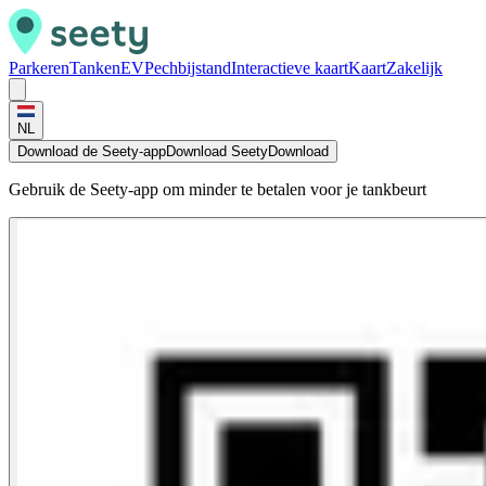
Parkeren
Tanken
EV
Pechbijstand
Interactieve kaart
Kaart
Zakelijk
NL
Download de Seety-app
Download Seety
Download
Gebruik de Seety-app om minder te betalen voor je tankbeurt