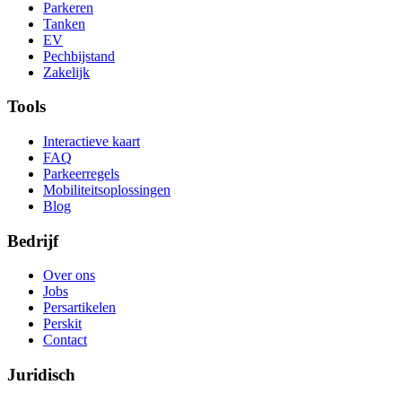
Parkeren
Tanken
EV
Pechbijstand
Zakelijk
Tools
Interactieve kaart
FAQ
Parkeerregels
Mobiliteitsoplossingen
Blog
Bedrijf
Over ons
Jobs
Persartikelen
Perskit
Contact
Juridisch