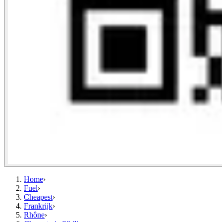
Home
›
Fuel
›
Cheapest
›
Frankrijk
›
Rhône
›