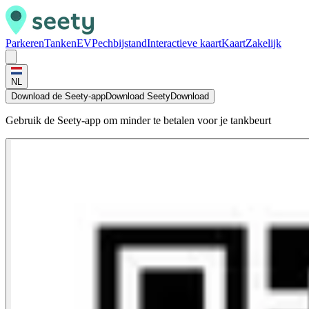
Parkeren
Tanken
EV
Pechbijstand
Interactieve kaart
Kaart
Zakelijk
NL
Download de Seety-app
Download Seety
Download
Gebruik de Seety-app om minder te betalen voor je tankbeurt