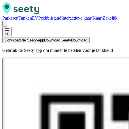
Parkeren
Tanken
EV
Pechbijstand
Interactieve kaart
Kaart
Zakelijk
NL
Download de Seety-app
Download Seety
Download
Gebruik de Seety-app om minder te betalen voor je tankbeurt