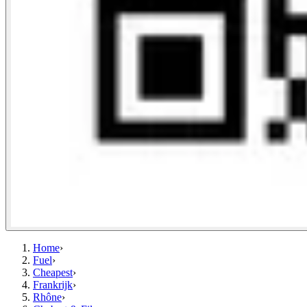
Home
›
Fuel
›
Cheapest
›
Frankrijk
›
Rhône
›