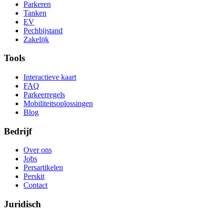
Parkeren
Tanken
EV
Pechbijstand
Zakelijk
Tools
Interactieve kaart
FAQ
Parkeerregels
Mobiliteitsoplossingen
Blog
Bedrijf
Over ons
Jobs
Persartikelen
Perskit
Contact
Juridisch