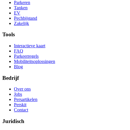
Parkeren
Tanken
EV
Pechbijstand
Zakelijk
Tools
Interactieve kaart
FAQ
Parkeerregels
Mobiliteitsoplossingen
Blog
Bedrijf
Over ons
Jobs
Persartikelen
Perskit
Contact
Juridisch