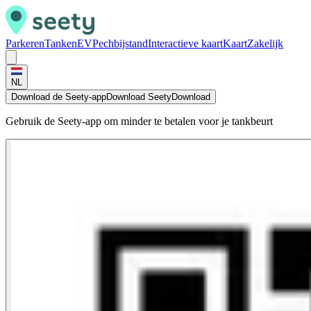
Parkeren
Tanken
EV
Pechbijstand
Interactieve kaart
Kaart
Zakelijk
NL
Download de Seety-app
Download Seety
Download
Gebruik de Seety-app om minder te betalen voor je tankbeurt