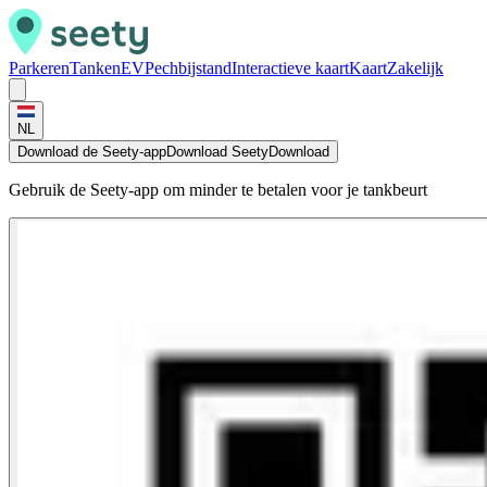
Parkeren
Tanken
EV
Pechbijstand
Interactieve kaart
Kaart
Zakelijk
NL
Download de Seety-app
Download Seety
Download
Gebruik de Seety-app om minder te betalen voor je tankbeurt