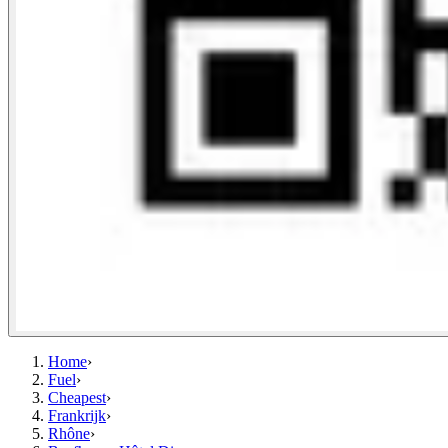
Home
›
Fuel
›
Cheapest
›
Frankrijk
›
Rhône
›