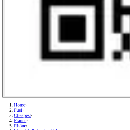
Home
›
Fuel
›
Cheapest
›
France
›
Rhône
›