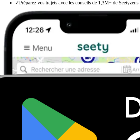
✓
Préparez vos trajets avec les conseils de 1,3M+ de Seetyzens