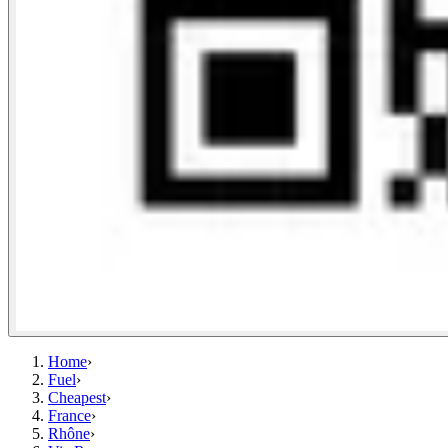
Home
›
Fuel
›
Cheapest
›
France
›
Rhône
›