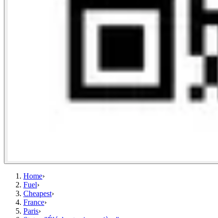
Home
›
Fuel
›
Cheapest
›
France
›
Paris
›