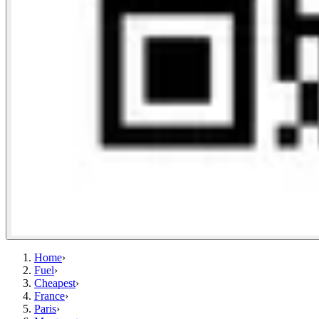
Home
›
Fuel
›
Cheapest
›
France
›
Paris
›