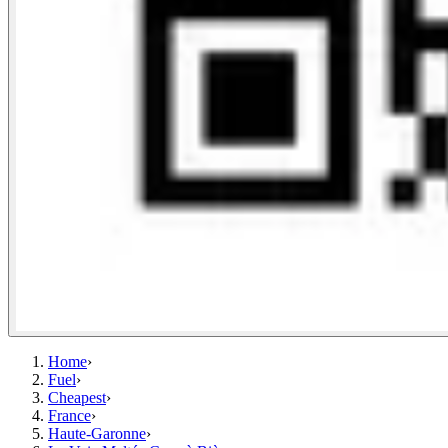
Home
›
Fuel
›
Cheapest
›
France
›
Haute-Garonne
›