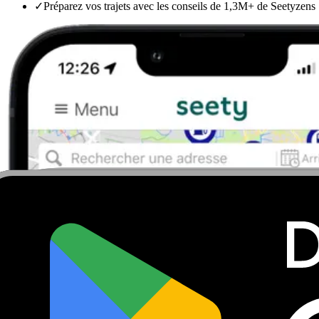
✓
Préparez vos trajets avec les conseils de 1,3M+ de Seetyzens