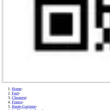
Home
›
Fuel
›
Cheapest
›
France
›
Haute-Garonne
›