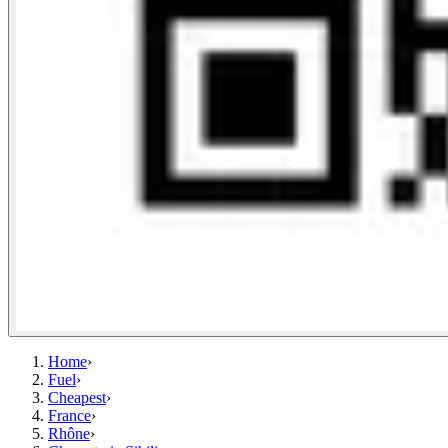
Home
›
Fuel
›
Cheapest
›
France
›
Rhône
›