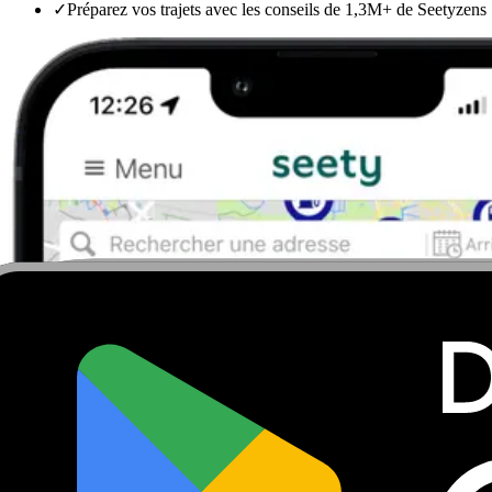
✓
Préparez vos trajets avec les conseils de 1,3M+ de Seetyzens