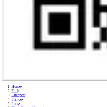
Home
›
Fuel
›
Cheapest
›
France
›
Paris
›