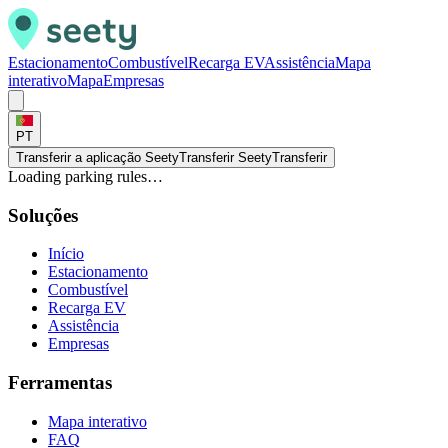
Estacionamento
Combustível
Recarga EV
Assistência
Mapa
interativo
Mapa
Empresas
PT
Transferir a aplicação Seety
Transferir Seety
Transferir
Loading parking rules…
Soluções
Início
Estacionamento
Combustível
Recarga EV
Assistência
Empresas
Ferramentas
Mapa interativo
FAQ