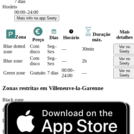
7 dias
Horário
00:00–24:00
Mais info na app Seety
Mais
Duração
Zona
detalhes
Dias
Horário
Preço
máx.
Blue dotted
Com
Seg–
Ver no
—
30min
zone
disco
Sex
Seety
Com
Seg–
Ver no
Blue zone
—
2h
disco
Sex
Seety
00:00–
Ver no
Green zone
Gratuito
7 dias
—
24:00
Seety
Zonas restritas em Villeneuve-la-Garenne
Black zone
Preço
Proibido estacionar
Duração máx.
0
Dias