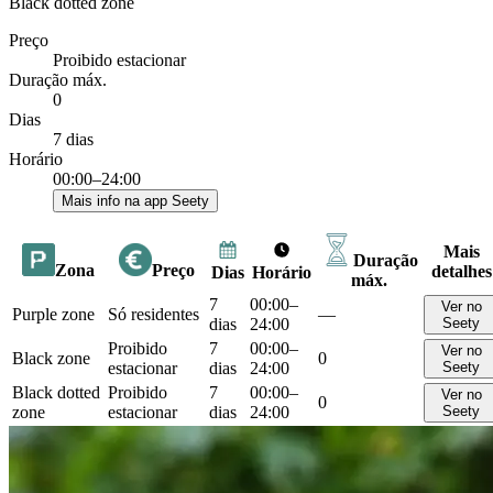
Black dotted zone
Preço
Proibido estacionar
Duração máx.
0
Dias
7 dias
Horário
00:00–24:00
Mais info na app Seety
Mais
Duração
Zona
Preço
detalhes
Dias
Horário
máx.
7
00:00–
Ver no
Purple zone
Só residentes
—
dias
24:00
Seety
Proibido
7
00:00–
Ver no
Black zone
0
estacionar
dias
24:00
Seety
Black dotted
Proibido
7
00:00–
Ver no
0
zone
estacionar
dias
24:00
Seety