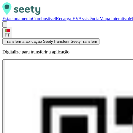
Estacionamento
Combustível
Recarga EV
Assistência
Mapa interativo
M
PT
Transferir a aplicação Seety
Transferir Seety
Transferir
Digitalize para transferir a aplicação