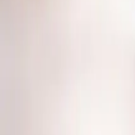
Máx. 5 min a pé
Green zone
Lyon
286 m
Gratuito
Dias
7/7
Horário
00:00–24:00
Mais info na app Seety
Transfere o Seety, a app mais vantajosa p
✓
Registo e transferência 100% gratuitos
✓
Simplicidade acima de tudo: paga o estacionamento em 2 cliq
✓
Nunca pagas mais do que o necessário graças ao pagamento 
✓
A única app que te ajuda a encontrar as zonas gratuitas ou m
✓
Já mais de 1,3 M+ilhão de Seetyzens satisfeitos