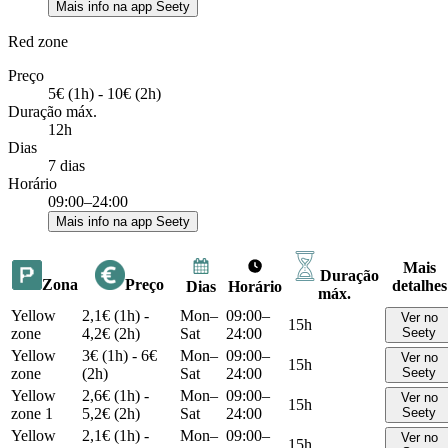
Mais info na app Seety
Red zone
Preço
5€ (1h) - 10€ (2h)
Duração máx.
12h
Dias
7 dias
Horário
09:00–24:00
Mais info na app Seety
Mais
Duração
Zona
Preço
detalhes
Dias
Horário
máx.
Yellow
2,1€ (1h) -
Mon–
09:00–
Ver no
15h
zone
4,2€ (2h)
Sat
24:00
Seety
Yellow
3€ (1h) - 6€
Mon–
09:00–
Ver no
15h
zone
(2h)
Sat
24:00
Seety
Yellow
2,6€ (1h) -
Mon–
09:00–
Ver no
15h
zone 1
5,2€ (2h)
Sat
24:00
Seety
Yellow
2,1€ (1h) -
Mon–
09:00–
Ver no
15h