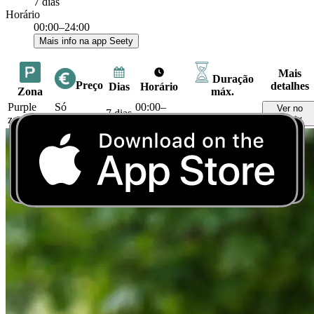
7 dias
Horário
00:00–24:00
Mais info na app Seety
Mais
Duração
Preço
detalhes
Dias
Horário
Zona
máx.
Purple
Só
00:00–
Ver no
7 dias
—
zone
residentes
24:00
Seety