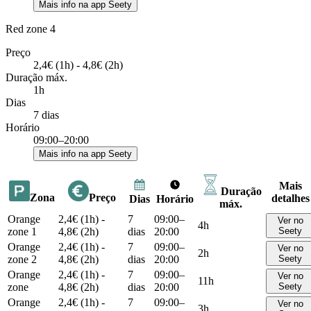
Mais info na app Seety
Red zone 4
Preço
2,4€ (1h) - 4,8€ (2h)
Duração máx.
1h
Dias
7 dias
Horário
09:00–20:00
Mais info na app Seety
Mais
Duração
Zona
Preço
detalhes
Dias
Horário
máx.
Orange
2,4€ (1h) -
7
09:00–
Ver no
4h
zone 1
4,8€ (2h)
dias
20:00
Seety
Orange
2,4€ (1h) -
7
09:00–
Ver no
2h
zone 2
4,8€ (2h)
dias
20:00
Seety
Orange
2,4€ (1h) -
7
09:00–
Ver no
11h
zone
4,8€ (2h)
dias
20:00
Seety
Orange
2,4€ (1h) -
7
09:00–
Ver no
3h