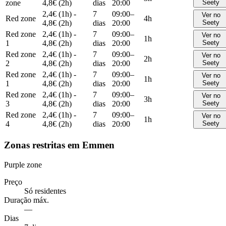
zone
4,8€ (2h)
dias
20:00
Seety
2,4€ (1h) -
7
09:00–
Ver no
Red zone
4h
4,8€ (2h)
dias
20:00
Seety
Red zone
2,4€ (1h) -
7
09:00–
Ver no
1h
1
4,8€ (2h)
dias
20:00
Seety
Red zone
2,4€ (1h) -
7
09:00–
Ver no
2h
2
4,8€ (2h)
dias
20:00
Seety
Red zone
2,4€ (1h) -
7
09:00–
Ver no
1h
1
4,8€ (2h)
dias
20:00
Seety
Red zone
2,4€ (1h) -
7
09:00–
Ver no
3h
3
4,8€ (2h)
dias
20:00
Seety
Red zone
2,4€ (1h) -
7
09:00–
Ver no
1h
4
4,8€ (2h)
dias
20:00
Seety
Zonas restritas em Emmen
Purple zone
Preço
Só residentes
Duração máx.
—
Dias