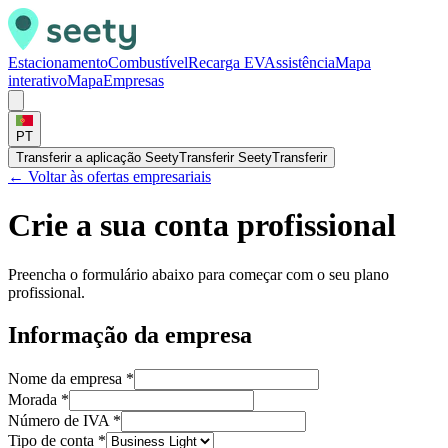
Estacionamento
Combustível
Recarga EV
Assistência
Mapa
interativo
Mapa
Empresas
PT
Transferir a aplicação Seety
Transferir Seety
Transferir
← Voltar às ofertas empresariais
Crie a sua conta profissional
Preencha o formulário abaixo para começar com o seu plano
profissional.
Informação da empresa
Nome da empresa
*
Morada
*
Número de IVA
*
Tipo de conta
*