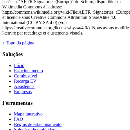
basé sur "AETR Signatories (Europe)" de Schtim, disponible sur
Wikimedia Commons à l'adresse
https://commons.wikimedia.org/wiki/File:AETR_Signatories_(Europe
et licencié sous Creative Commons Attribution-ShareAlike 4.0
International (CC BY-SA 4.0) (voir
https://creativecommons.org/licenses/by-sa/4.0/). Nous avons modifié
l'œuvre par recadrage et ajustements visuels.
↑ Topo da página
Soluções
Início
Estacionamento
Combustível
Recarga EV
Assistência
Empresas
Ferramentas
Mapa interativo
FAQ
Regras de estacionamento
Soluções de mobilidade