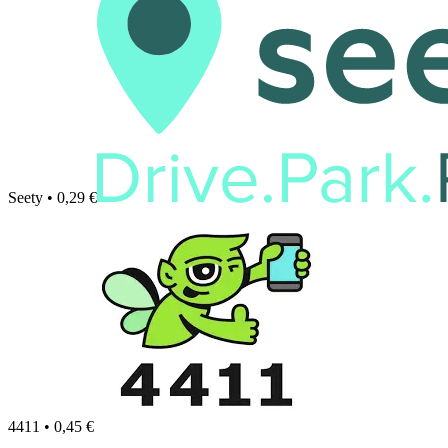
Seety • 0,29 €
4411 • 0,45 €