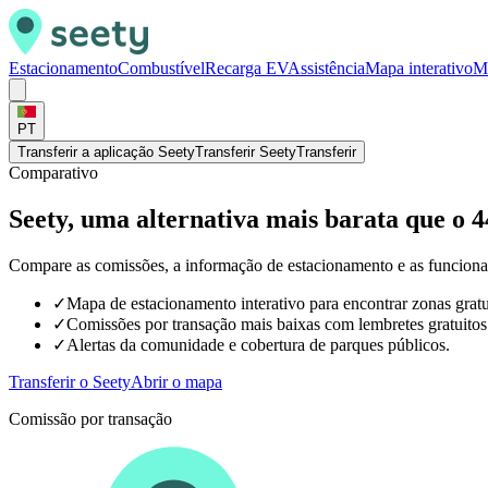
Estacionamento
Combustível
Recarga EV
Assistência
Mapa interativo
M
PT
Transferir a aplicação Seety
Transferir Seety
Transferir
Comparativo
Seety, uma alternativa mais barata que o 
Compare as comissões, a informação de estacionamento e as funcional
✓
Mapa de estacionamento interativo para encontrar zonas gratu
✓
Comissões por transação mais baixas com lembretes gratuitos
✓
Alertas da comunidade e cobertura de parques públicos.
Transferir o Seety
Abrir o mapa
Comissão por transação