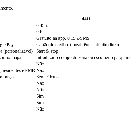
namento.
4411
0,45 €
0 €
Gratuito na app, 0,15 €/SMS
ogle Pay
Cartão de crédito, transferência, débito direto
a (personalizável)
Start & stop
sor no mapa
Introduzir o código de zona ou escolher o parquíme
Não
s, residentes e PMR
Não
 o preço
Sem cálculo
Não
Não
Sim
Sim
Não
—