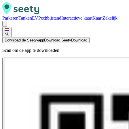
Parkeren
Tanken
EV
Pechbijstand
Interactieve kaart
Kaart
Zakelijk
NL
Download de Seety-app
Download Seety
Download
Scan om de app te downloaden