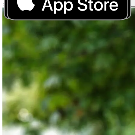
7/7
24u
zone
(2u)
24:00
Seety