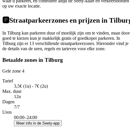
waar u parkeert, en controleer altijd de Seety-kaart en verkeersborden
op uw exacte locatie.
🅿️
Straatparkeerzones en prijzen in Tilbur
In Tilburg kan parkeren duur of moeilijk zijn om te vinden, maar door
goed te kiezen kun je makkelijk gratis of goedkoper parkeren. In
Tilburg zijn er 13 verschillende straatparkeerzones. Hieronder vind je
de details van de uren, regels en tarieven voor elke zone.
Betaalde zones in Tilburg
Gele zone 4
Tarief
3,5€ (1u) - 7€ (2u)
Max. duur
12u
Dagen
7/7
Uren
00:00–24:00
Meer info in de Seety-app