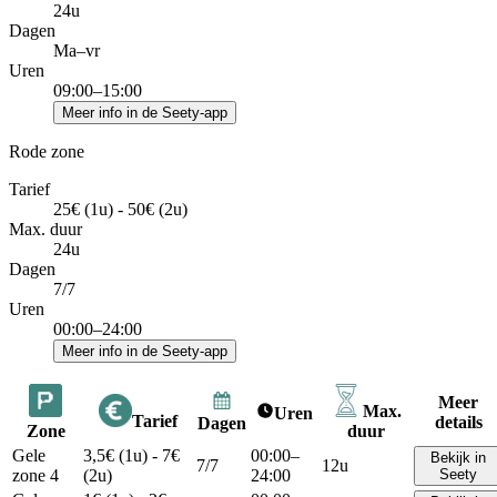
24u
Dagen
Ma–vr
Uren
09:00–15:00
Meer info in de Seety-app
Rode zone
Tarief
25€ (1u) - 50€ (2u)
Max. duur
24u
Dagen
7/7
Uren
00:00–24:00
Meer info in de Seety-app
Meer
Max.
Uren
Tarief
details
Dagen
Zone
duur
Gele
3,5€ (1u) - 7€
00:00–
Bekijk in
7/7
12u
zone 4
(2u)
24:00
Seety