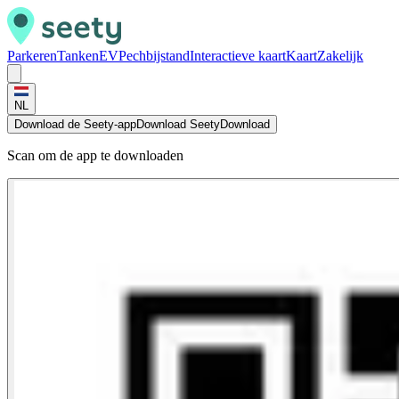
Parkeren
Tanken
EV
Pechbijstand
Interactieve kaart
Kaart
Zakelijk
NL
Download de Seety-app
Download Seety
Download
Scan om de app te downloaden