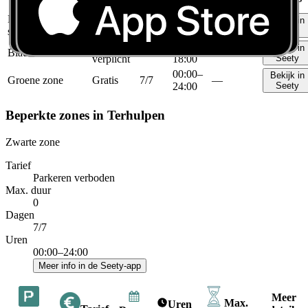
Tarief
duur
Blauwe zone met
Schijf
09:00–
Bekijk in
Ma–vr
30min
stippellijn
verplicht
18:00
Seety
Schijf
09:00–
Bekijk in
Blauwe zone
Ma–vr
2u
verplicht
18:00
Seety
00:00–
Bekijk in
Groene zone
Gratis
7/7
—
24:00
Seety
Beperkte zones in Terhulpen
Zwarte zone
Tarief
Parkeren verboden
Max. duur
0
Dagen
7/7
Uren
00:00–24:00
Meer info in de Seety-app
Meer
Max.
Uren