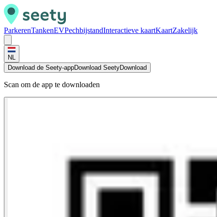
Parkeren
Tanken
EV
Pechbijstand
Interactieve kaart
Kaart
Zakelijk
NL
Download de Seety-app
Download Seety
Download
Scan om de app te downloaden