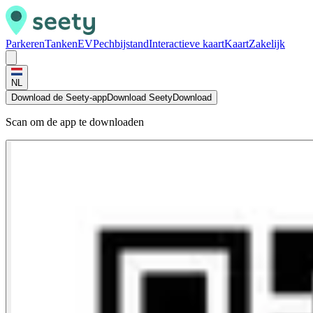
Parkeren
Tanken
EV
Pechbijstand
Interactieve kaart
Kaart
Zakelijk
NL
Download de Seety-app
Download Seety
Download
Scan om de app te downloaden