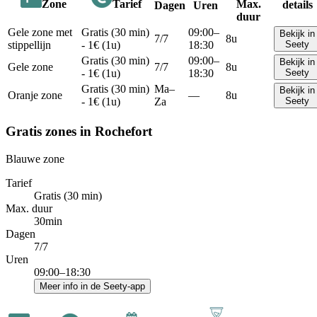
Zone
Tarief
Max.
details
Dagen
Uren
duur
Gele zone met
Gratis (30 min)
09:00–
Bekijk in
7/7
8u
stippellijn
- 1€ (1u)
18:30
Seety
Gratis (30 min)
09:00–
Bekijk in
Gele zone
7/7
8u
- 1€ (1u)
18:30
Seety
Gratis (30 min)
Ma–
Bekijk in
Oranje zone
—
8u
- 1€ (1u)
Za
Seety
Gratis zones in Rochefort
Blauwe zone
Tarief
Gratis (30 min)
Max. duur
30min
Dagen
7/7
Uren
09:00–18:30
Meer info in de Seety-app