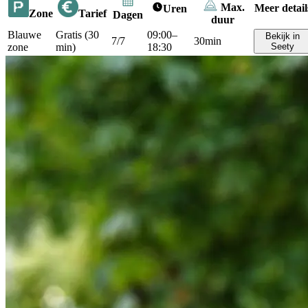
Max.
Meer detail
Uren
Zone
Tarief
Dagen
duur
Blauwe
Gratis (30
09:00–
Bekijk in
7/7
30min
zone
min)
18:30
Seety