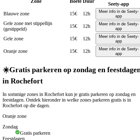
Zone
Boete
Duur
Seety-app
Meer info in de Seety-
Blauwe zone
15€
12h
app
Gele zone met stippellijn
Meer info in de Seety-
15€
12h
(gestippeld)
app
Meer info in de Seety-
Gele zone
15€
12h
app
Meer info in de Seety-
Oranje zone
15€
12h
app
☀️
Gratis parkeren op zondag en feestdage
in Rochefort
In sommige zones in Rochefort kun je gratis parkeren op zondag en
feestdagen. Ontdek hieronder in welke zones parkeren gratis is in
Rochefort op die dagen.
Oranje zone
Zondag
Gratis parkeren
Feestdagen