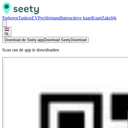
Parkeren
Tanken
EV
Pechbijstand
Interactieve kaart
Kaart
Zakelijk
NL
Download de Seety-app
Download Seety
Download
Scan om de app te downloaden