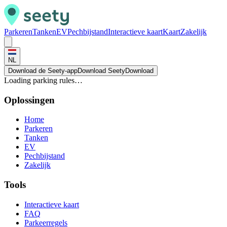
Parkeren
Tanken
EV
Pechbijstand
Interactieve kaart
Kaart
Zakelijk
NL
Download de Seety-app
Download Seety
Download
Loading parking rules…
Oplossingen
Home
Parkeren
Tanken
EV
Pechbijstand
Zakelijk
Tools
Interactieve kaart
FAQ
Parkeerregels