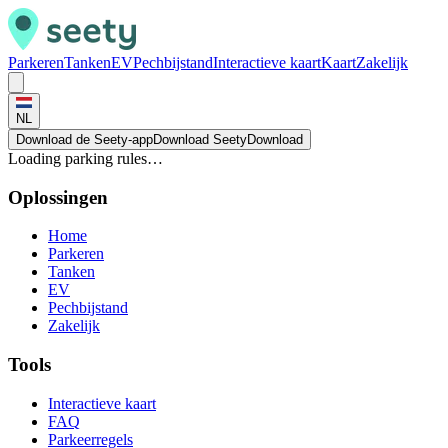
Parkeren
Tanken
EV
Pechbijstand
Interactieve kaart
Kaart
Zakelijk
NL
Download de Seety-app
Download Seety
Download
Loading parking rules…
Oplossingen
Home
Parkeren
Tanken
EV
Pechbijstand
Zakelijk
Tools
Interactieve kaart
FAQ
Parkeerregels