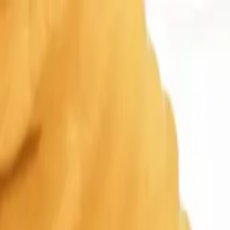
Parkeren
Tanken
EV
Pechbijstand
Interactieve kaart
Kaart
Zakelijk
NL
Download de Seety-app
Download Seety
Download
Scan om de app te downloaden