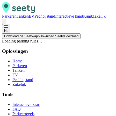
Parkeren
Tanken
EV
Pechbijstand
Interactieve kaart
Kaart
Zakelijk
NL
Download de Seety-app
Download Seety
Download
Loading parking rules…
Oplossingen
Home
Parkeren
Tanken
EV
Pechbijstand
Zakelijk
Tools
Interactieve kaart
FAQ
Parkeerregels