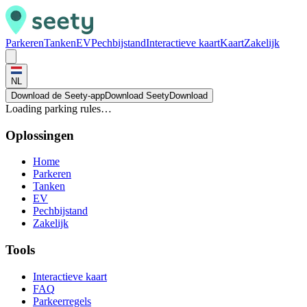
Parkeren
Tanken
EV
Pechbijstand
Interactieve kaart
Kaart
Zakelijk
NL
Download de Seety-app
Download Seety
Download
Loading parking rules…
Oplossingen
Home
Parkeren
Tanken
EV
Pechbijstand
Zakelijk
Tools
Interactieve kaart
FAQ
Parkeerregels