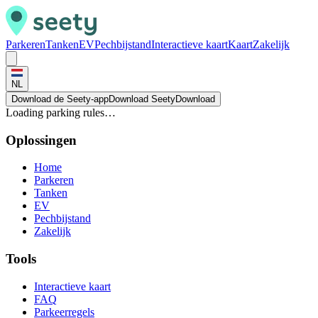
Parkeren
Tanken
EV
Pechbijstand
Interactieve kaart
Kaart
Zakelijk
NL
Download de Seety-app
Download Seety
Download
Loading parking rules…
Oplossingen
Home
Parkeren
Tanken
EV
Pechbijstand
Zakelijk
Tools
Interactieve kaart
FAQ
Parkeerregels