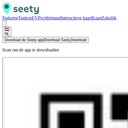
Parkeren
Tanken
EV
Pechbijstand
Interactieve kaart
Kaart
Zakelijk
NL
Download de Seety-app
Download Seety
Download
Scan om de app te downloaden