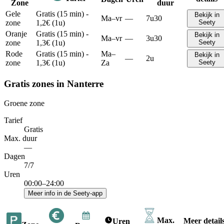
Zone
duur
Gele
Gratis (15 min) -
Bekijk in
Ma–vr
—
7u30
zone
1,2€ (1u)
Seety
Oranje
Gratis (15 min) -
Bekijk in
Ma–vr
—
3u30
zone
1,3€ (1u)
Seety
Rode
Gratis (15 min) -
Ma–
Bekijk in
—
2u
zone
1,3€ (1u)
Za
Seety
Gratis zones in Nanterre
Groene zone
Tarief
Gratis
Max. duur
—
Dagen
7/7
Uren
00:00–24:00
Meer info in de Seety-app
Max.
Meer detail
Uren