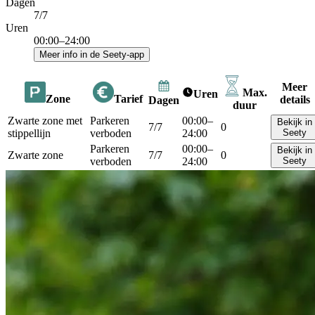
Dagen
7/7
Uren
00:00–24:00
Meer info in de Seety-app
Meer
Max.
Uren
Zone
Tarief
details
Dagen
duur
Zwarte zone met
Parkeren
00:00–
Bekijk in
7/7
0
stippellijn
verboden
24:00
Seety
Parkeren
00:00–
Bekijk in
Zwarte zone
7/7
0
verboden
24:00
Seety