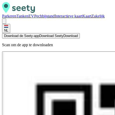
Parkeren
Tanken
EV
Pechbijstand
Interactieve kaart
Kaart
Zakelijk
NL
Download de Seety-app
Download Seety
Download
Scan om de app te downloaden