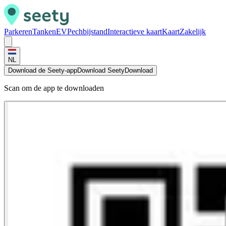
Parkeren
Tanken
EV
Pechbijstand
Interactieve kaart
Kaart
Zakelijk
NL
Download de Seety-app
Download Seety
Download
Scan om de app te downloaden