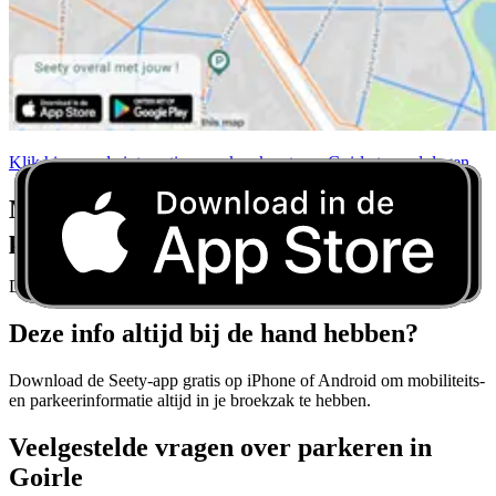
Klik hier om de interactieve parkeerkaart van Goirle te raadplegen
Maak u nooit meer zorgen over
parkeerregels
Download Seety en krijg realtime parkeerrichtlijnen voor elke stad.
Deze info altijd bij de hand hebben?
Download de Seety-app gratis op iPhone of Android om mobiliteits-
en parkeerinformatie altijd in je broekzak te hebben.
Veelgestelde vragen over parkeren in
Goirle