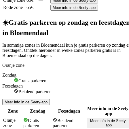
Oranje zone
65€
—
Meer info in de Seety-app
Rode zone
65€
—
Meer info in de Seety-app
☀️
Gratis parkeren op zondag en feestdage
in Bloemendaal
In sommige zones in Bloemendaal kun je gratis parkeren op zondag e
feestdagen. Ontdek hieronder in welke zones parkeren gratis is in
Bloemendaal op die dagen.
Oranje zone
Zondag
Gratis parkeren
Feestdagen
Betalend parkeren
Meer info in de Seety-app
Meer info in de Seety
Zone
Zondag
Feestdagen
app
Oranje
Gratis
Betalend
Meer info in de Seety-
zone
app
parkeren
parkeren