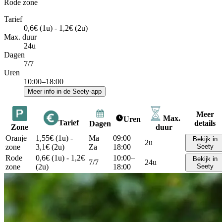
Rode zone
Tarief
0,6€ (1u) - 1,2€ (2u)
Max. duur
24u
Dagen
7/7
Uren
10:00–18:00
Meer info in de Seety-app
Meer
Max.
Uren
Tarief
details
Dagen
Zone
duur
Oranje
1,55€ (1u) -
Ma–
09:00–
Bekijk in
2u
zone
3,1€ (2u)
Za
18:00
Seety
Rode
0,6€ (1u) - 1,2€
10:00–
Bekijk in
7/7
24u
zone
(2u)
18:00
Seety