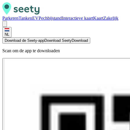
Parkeren
Tanken
EV
Pechbijstand
Interactieve kaart
Kaart
Zakelijk
NL
Download de Seety-app
Download Seety
Download
Scan om de app te downloaden