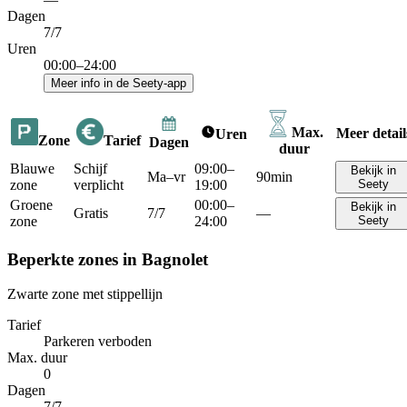
Dagen
7/7
Uren
00:00–24:00
Meer info in de Seety-app
Max.
Meer detail
Uren
Zone
Tarief
Dagen
duur
Blauwe
Schijf
09:00–
Bekijk in
Ma–vr
90min
zone
verplicht
19:00
Seety
Groene
00:00–
Bekijk in
Gratis
7/7
—
zone
24:00
Seety
Beperkte zones in Bagnolet
Zwarte zone met stippellijn
Tarief
Parkeren verboden
Max. duur
0
Dagen
7/7