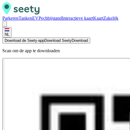
Parkeren
Tanken
EV
Pechbijstand
Interactieve kaart
Kaart
Zakelijk
NL
Download de Seety-app
Download Seety
Download
Scan om de app te downloaden