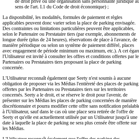
de droit privé ou une organisation sans personnalité juridique a
sens de l'art. I.1 du Code de droit économique) ;
La disponibilité, les modalités, formules de paiement et règles
applicables peuvent donc varier selon la place de parking envisagée.
Des contraintes ou limitations particulières peuvent être applicables,
selon le Partenaire ou Prestataire tiers (par exemple, abonnements de
longue durée (plus de 24 heures), réservations de place à l'avance, de
manière périodique ou selon un système de paiement différé, places
avec engagement de période minimum ou maximum, etc.). A cet égar
l'Utilisateur est invité à consulter les offres et conditions offertes par le
Partenaires ou Prestataires tiers proposant la place de parking
concernée.
L'Utilisateur reconnaît également que Seety n'est soumis à aucune
obligation de proposer via les Médias l'entièreté des places de parking
offertes par les Partenaires ou Prestataires tiers sur les territoires
concernés. Seety a le droit, et se réserve le droit pour l'avenir, de
présenter sur les Médias les places de parking concernées de manière
discrétionnaire et pourra modifier cette offre sans notification préalabl
à l'Utilisateur, sauf dans le cas où une place sera retirée de l'offre de
Seety et qu'elle est actuellement utilisée par un Utilisateur jusqu'à une
date à laquelle la place de parking ne sera plus censée être offerte sur
les Médias.
L'Utilisateur reconnaît également que l'offre des parking des