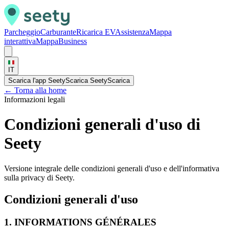
Parcheggio
Carburante
Ricarica EV
Assistenza
Mappa
interattiva
Mappa
Business
IT
Scarica l'app Seety
Scarica Seety
Scarica
←
Torna alla home
Informazioni legali
Condizioni generali d'uso di
Seety
Versione integrale delle condizioni generali d'uso e dell'informativa
sulla privacy di Seety.
Condizioni generali d'uso
1. INFORMATIONS GÉNÉRALES