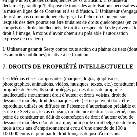
en ligne ainsi que des conséquences de sa diffusion. L’Utilisateur
déclare et garantit qu’il dispose de toutes les autorisations nécessaires 
la mise en ligne de ce Contenu et à sa diffusion. L’Utilisateur s’engag
donc à ne pas communiquer, charger, ni afficher du Contenu sur
lesquels des tiers pourraient être titulaires de droits quelconques (en ce
compris des droits intellectuels, le droit au respect de la vie privée et l
droit à l’image, à moins d’avoir obtenu au préalable l’autorisation
expresse de ces tiers).
L’Utilisateur garantit Seety contre toute action ou plainte de tiers (don
les autorités publiques) relative à ce Contenu.
7. DROITS DE PROPRIÉTÉ INTELLECTUELLE
Les Médias et ses composantes (marques, logos, graphismes,
photographies, animations, vidéos, musiques, textes, etc.) constituent 
propriété de Seety. Ils sont protégés par des droits de propriété
intellectuelle (notamment droit d’auteur et droits voisins, droit de
dessins et modèle, droit des marques, etc.) et ne peuvent donc être
reproduits, utilisés ou diffusés en l’absence d’autorisation préalable et
écrite de Seety ou, le cas échéant, du titulaire de droits concerné, sous
peine de constituer un délit de contrefaçon de droit d’auteur et/ou de
dessins et modèles et/ou de marque, puni par le droit belge de de trois
mois à trois ans d’emprisonnement et/ou d’une amende de 100 à
100.000 euros et puni par le droit français de jusqu'à trois ans