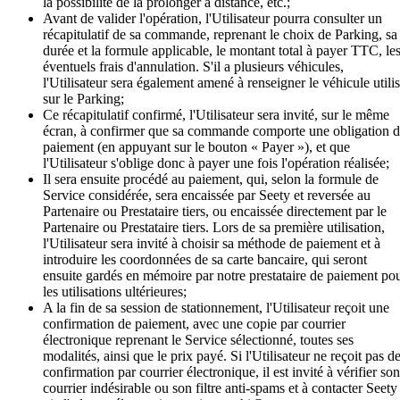
la possibilité de la prolonger à distance, etc.;
Avant de valider l'opération, l'Utilisateur pourra consulter un
récapitulatif de sa commande, reprenant le choix de Parking, sa
durée et la formule applicable, le montant total à payer TTC, le
éventuels frais d'annulation. S'il a plusieurs véhicules,
l'Utilisateur sera également amené à renseigner le véhicule utili
sur le Parking;
Ce récapitulatif confirmé, l'Utilisateur sera invité, sur le même
écran, à confirmer que sa commande comporte une obligation 
paiement (en appuyant sur le bouton « Payer »), et que
l'Utilisateur s'oblige donc à payer une fois l'opération réalisée;
Il sera ensuite procédé au paiement, qui, selon la formule de
Service considérée, sera encaissée par Seety et reversée au
Partenaire ou Prestataire tiers, ou encaissée directement par le
Partenaire ou Prestataire tiers. Lors de sa première utilisation,
l'Utilisateur sera invité à choisir sa méthode de paiement et à
introduire les coordonnées de sa carte bancaire, qui seront
ensuite gardés en mémoire par notre prestataire de paiement po
les utilisations ultérieures;
A la fin de sa session de stationnement, l'Utilisateur reçoit une
confirmation de paiement, avec une copie par courrier
électronique reprenant le Service sélectionné, toutes ses
modalités, ainsi que le prix payé. Si l'Utilisateur ne reçoit pas d
confirmation par courrier électronique, il est invité à vérifier son
courrier indésirable ou son filtre anti-spams et à contacter Seety