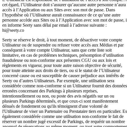
cet égard, l’Utilisateur doit s’assurer qu’aucune autre personne n’aura
accès à l’Application ou aux Sites avec son mot de passe. Dans
l’hypothèse où l’Utilisateur aurait connaissance de ce qu’une autre
personne accède aux Sites ou à l’Application avec son mot de passe, i
en informe Seety sans délai par email à l’adresse suivante :
hi@seety.co
Seety se réserve le droit, à tout moment, de désactiver votre compte
Utilisateur ou de suspendre ou refuser votre accès aux Médias et par
conséquent à votre compte Utilisateur, sans que cette liste soit
limitative, en cas de problèmes techniques, présomption d’utilisation
frauduleuse ou non-conforme aux présentes CGU ou aux lois et
règlements en vigueur, pour toute autre raison objective de sécurité,
pour toute atteinte aux droits de tiers, ou si le statut de l’Utilisateur
concerné cause ou est susceptible de causer préjudice aux intérêts de
Seety ou d’autres Utilisateurs. Par exemple, une utilisation sera
considérée comme non-conforme si un Utilisateur fournit des données
erronées concernant des Parkings à plusieurs reprises,
intentionnellement ou non, ou poste des avis négatifs sur un ou
plusieurs Parkings déterminés, et que ceux-ci sont manifestement
dénués de fondement ou qu'ils témoignent d'une volonté de
l'Utilisateur de viser un Partenaire ou Prestataire tiers en particulier. Es
également considérée comme une utilisation non-conforme le fait de
réserver un nombre jugé excessif de Parkings, de requérir un nombre
anormal de réservations au même moment, ou tout autre comportemen