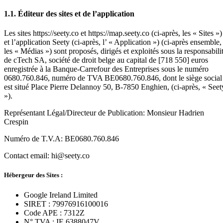
1.1. Éditeur des sites et de l’application
Les sites https://seety.co et https://map.seety.co (ci-après, les « Sites »)
et l’application Seety (ci-après, l’ « Application ») (ci-après ensemble,
les « Médias ») sont proposés, dirigés et exploités sous la responsabili
de cTech SA, société de droit belge au capital de [718 550] euros
enregistrée à la Banque-Carrefour des Entreprises sous le numéro
0680.760.846, numéro de TVA BE0680.760.846, dont le siège social
est situé Place Pierre Delannoy 50, B-7850 Enghien, (ci-après, « Seet
»).
Représentant Légal/Directeur de Publication: Monsieur Hadrien
Crespin
Numéro de T.V.A: BE0680.760.846
Contact email: hi@seety.co
Hébergeur des Sites :
Google Ireland Limited
SIRET : 79976916100016
Code APE : 7312Z
N° TVA : IE 6388047V