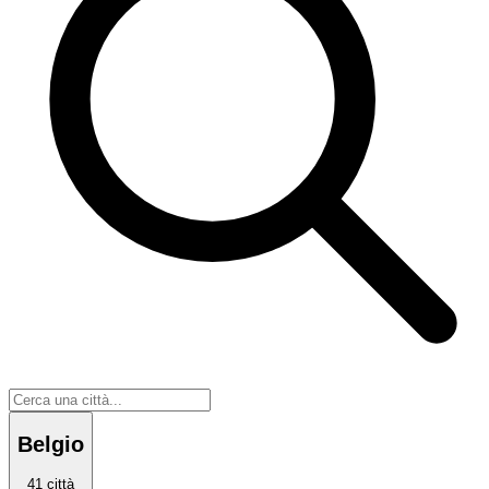
Belgio
41
città