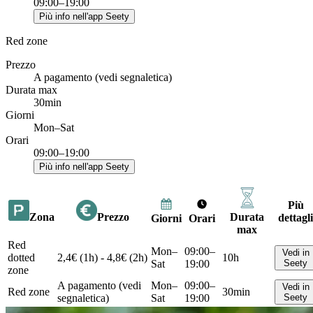
09:00–19:00
Più info nell'app Seety
Red zone
Prezzo
A pagamento (vedi segnaletica)
Durata max
30min
Giorni
Mon–Sat
Orari
09:00–19:00
Più info nell'app Seety
Più
Zona
Prezzo
Durata
dettagli
Giorni
Orari
max
Red
Mon–
09:00–
Vedi in
dotted
2,4€ (1h) - 4,8€ (2h)
10h
Sat
19:00
Seety
zone
A pagamento (vedi
Mon–
09:00–
Vedi in
Red zone
30min
segnaletica)
Sat
19:00
Seety