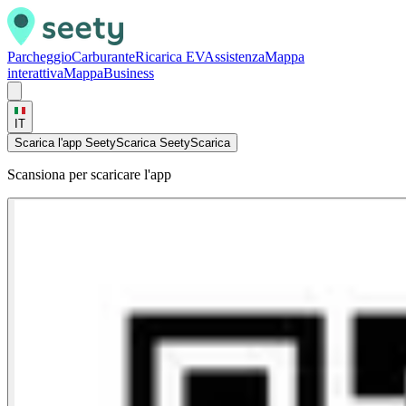
Parcheggio
Carburante
Ricarica EV
Assistenza
Mappa
interattiva
Mappa
Business
IT
Scarica l'app Seety
Scarica Seety
Scarica
Scansiona per scaricare l'app