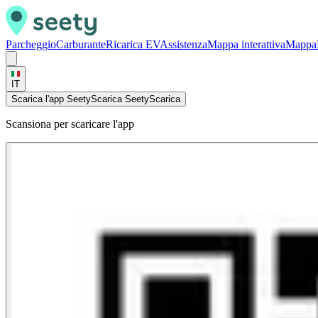
Parcheggio
Carburante
Ricarica EV
Assistenza
Mappa interattiva
Mappa
IT
Scarica l'app Seety
Scarica Seety
Scarica
Scansiona per scaricare l'app