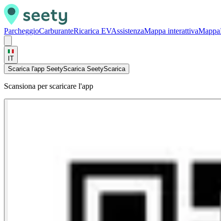
Parcheggio
Carburante
Ricarica EV
Assistenza
Mappa interattiva
Mappa
IT
Scarica l'app Seety
Scarica Seety
Scarica
Scansiona per scaricare l'app